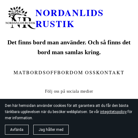
NORDANLIDS
RUSTIK
Det finns bord man använder. Och så finns det
bord man samlas kring.
MATBORD
SOFFBORD
OM OSS
KONTAKT
Den här hemsidan använder cookies för att garantera att du får den bästa
tänkbara upplevelsen när du besöker webbplatsen. Se vår
integritetspolicy
för
mer information.
© 2026
Nordanlids Rustik
Avfärda
Jag håller med