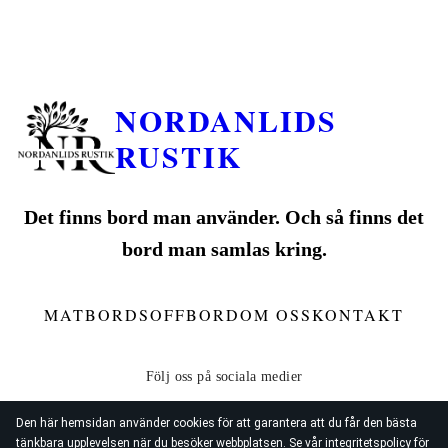
NORDANLIDS
RUSTIK
Det finns bord man använder. Och så finns det
bord man samlas kring.
MATBORD
SOFFBORD
OM OSS
KONTAKT
Den här hemsidan använder cookies för att garantera att du får den bästa
tänkbara upplevelsen när du besöker webbplatsen. Se vår
integritetspolicy
för