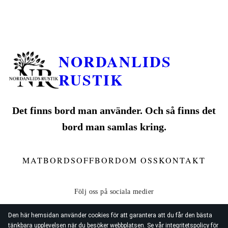
NORDANLIDS
RUSTIK
Det finns bord man använder. Och så finns det
bord man samlas kring.
MATBORD
SOFFBORD
OM OSS
KONTAKT
Den här hemsidan använder cookies för att garantera att du får den bästa
tänkbara upplevelsen när du besöker webbplatsen. Se vår
integritetspolicy
för