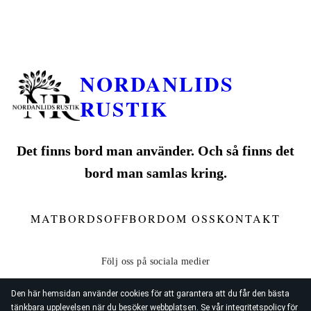
NORDANLIDS
RUSTIK
Det finns bord man använder. Och så finns det
bord man samlas kring.
MATBORD
SOFFBORD
OM OSS
KONTAKT
Den här hemsidan använder cookies för att garantera att du får den bästa
tänkbara upplevelsen när du besöker webbplatsen. Se vår
integritetspolicy
för