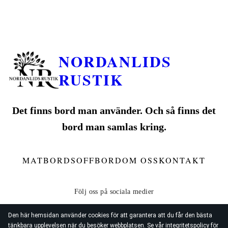
NORDANLIDS
RUSTIK
Det finns bord man använder. Och så finns det
bord man samlas kring.
MATBORD
SOFFBORD
OM OSS
KONTAKT
Den här hemsidan använder cookies för att garantera att du får den bästa
tänkbara upplevelsen när du besöker webbplatsen. Se vår
integritetspolicy
för