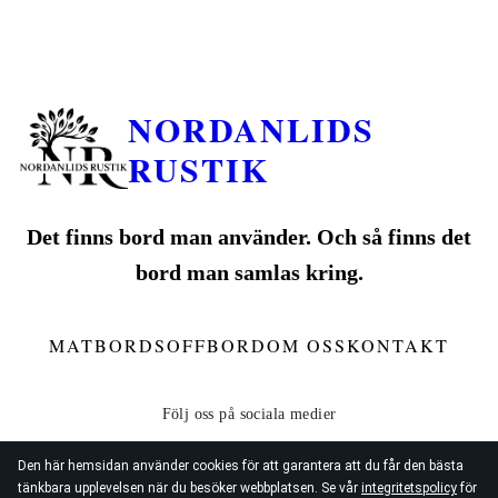
NORDANLIDS
RUSTIK
Det finns bord man använder. Och så finns det
bord man samlas kring.
MATBORD
SOFFBORD
OM OSS
KONTAKT
Den här hemsidan använder cookies för att garantera att du får den bästa
tänkbara upplevelsen när du besöker webbplatsen. Se vår
integritetspolicy
för