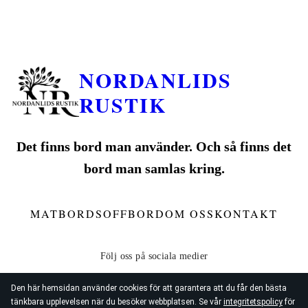
NORDANLIDS
RUSTIK
Det finns bord man använder. Och så finns det
bord man samlas kring.
MATBORD
SOFFBORD
OM OSS
KONTAKT
Den här hemsidan använder cookies för att garantera att du får den bästa
tänkbara upplevelsen när du besöker webbplatsen. Se vår
integritetspolicy
för