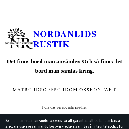
NORDANLIDS
RUSTIK
Det finns bord man använder. Och så finns det
bord man samlas kring.
MATBORD
SOFFBORD
OM OSS
KONTAKT
Den här hemsidan använder cookies för att garantera att du får den bästa
tänkbara upplevelsen när du besöker webbplatsen. Se vår
integritetspolicy
för